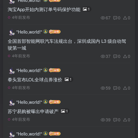
淘宝App开始内测订单号码保护功能
1
67
0
0
4年前发布
"Hello,world!"
全国首部智能网联汽车法规出台，深圳成国内 L3 级自动驾
驶第一城
37
0
0
4年前发布
"Hello,world!"
拳头宣布LOL全球点券涨价
1
59
0
0
4年前发布
"Hello,world!"
苏宁易购被曝出申请破产
1
39
0
0
4年前发布
"Hello,world!"