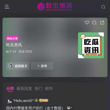
网络分享
吃瓜资讯
帖子 34
阅读 3020
超级版主
发布
全部
最新回复
热门
精华
"Hello,world!"
国内付费服务用户排行（金十数据）
1