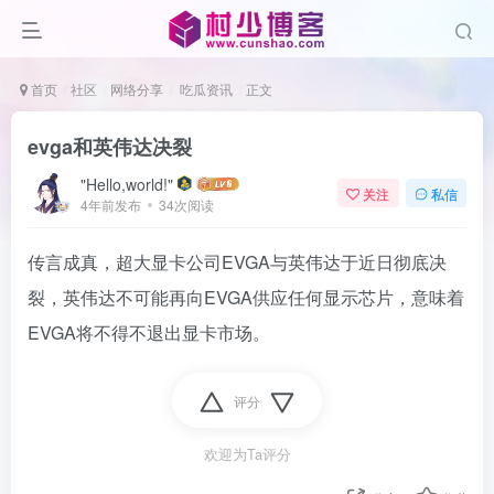
首页
社区
网络分享
吃瓜资讯
正文
evga和英伟达决裂
"Hello,world!"
关注
私信
4年前发布
34次阅读
传言成真，超大显卡公司EVGA与英伟达于近日彻底决
裂，英伟达不可能再向EVGA供应任何显示芯片，意味着
EVGA将不得不退出显卡市场。
评分
欢迎为Ta评分