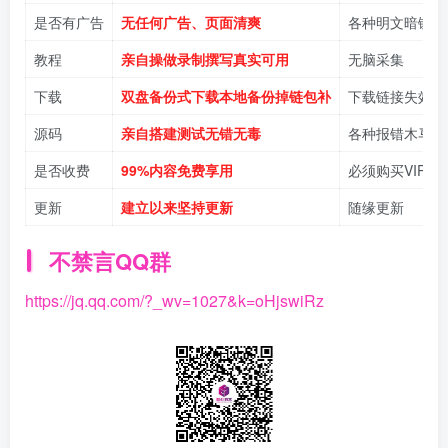
是否有广告
无任何广告、页面清爽
各种明文暗链
教程
亲自操做录制撰写真实可用
无脑采集
下载
双盘备份式下载本地备份掉链包补
下载链接失效
源码
亲自搭建测试无错无毒
各种报错木马病
是否收费
99%内容免费享用
必须购买VIP
更新
建立以来坚持更新
随缘更新
不禁言QQ群
https://jq.qq.com/?_wv=1027&k=oHjswiRz