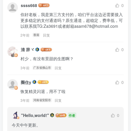
ssss668
0
你好老板，我是第三方支付的，咱们平台这边还需要接入
更多稳定的支付通道吗？原生通道，超稳定，费率低，可
以联系我TG:Za3691或者邮箱asam678@hotmail.com
2年前
回复
香港
清 辞ヾ
0
村少，有没有景甜的生图啊？
3年前
回复
广东省佛山市
圈住y
0
恢复精灵闪退，用不了啦
3年前
回复
河南省安阳市
"Hello,world!"
0
作者
今天中午更新。