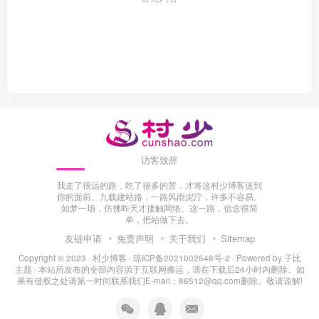
访客致辞
我走了很远的路，吃了很多的苦，才将这村少博客送到
你的面前。九载建站路，一路风雨泥泞，许多不容易。
如梦一场，仿佛昨天才接触网络。这一路，信念很简
单，把站做下去。
友链申请
免责声明
关于我们
Sitemap
Copyright © 2023 ·
村少博客
·
琼ICP备2021002548号-2
· Powered by
子比
主题
· 本站所发布的全部内容源于互联网搬运，请在下载后24小时内删除。如
果有侵权之处请第一时间联系我们E-mail：86512@qq.com删除。敬请谅解!