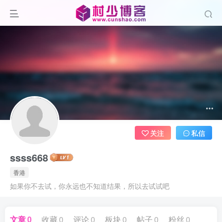
关注
私信
ssss668
香港
如果你不去试，你永远也不知道结果，所以去试试吧
文章
0
收藏
0
评论
0
板块
0
帖子
0
粉丝
0