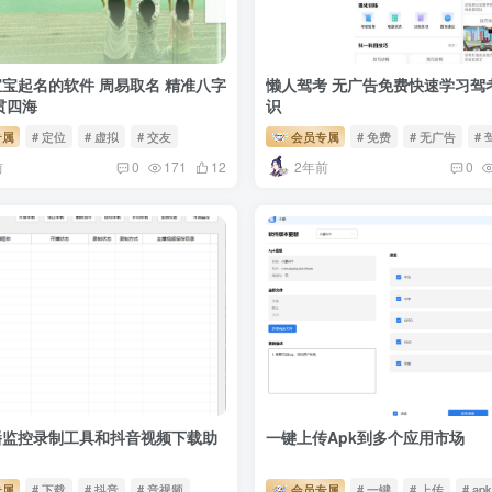
宝起名的软件 周易取名 精准八字
懒人驾考 无广告免费快速学习驾
贯四海
识
专属
# 定位
# 虚拟
# 交友
会员专属
# 免费
# 无广告
# 
前
2年前
0
171
12
0
播监控录制工具和抖音视频下载助
一键上传Apk到多个应用市场
专属
# 下载
# 抖音
# 音视频
会员专属
# 一键
# 上传
# ap