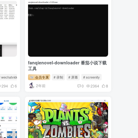
fanqienovel-downloader 番茄小说下载
工具
# wechatvideosniffer
会员专属
# 录制
# 屏幕
# screenity
2年前
294
6
0
2364
8