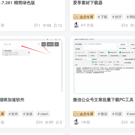
1.7.281 精简绿色版
爱享素材下载器
会员专属
# 下载
# 快手
# 网
月前
4个月前
1
98
12
0
h小猫咪加速软件
微信公众号文章批量下载PC工具
专属
# 软件
# 加速
# clash
会员专属
# 微信
# 利器
# we
月前
1年前
0
90
5
0