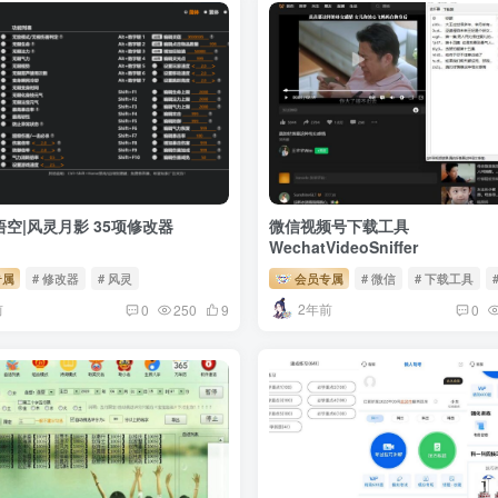
悟空|风灵月影 35项修改器
微信视频号下载工具
WechatVideoSniffer
专属
# 修改器
# 风灵
会员专属
# 微信
# 下载工具
前
2年前
0
250
9
0