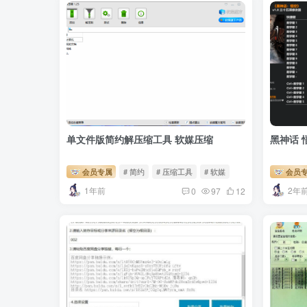
单文件版简约解压缩工具 软媒压缩
黑神话 
会员专属
# 简约
# 压缩工具
# 软媒
会员
1年前
2年
0
97
12