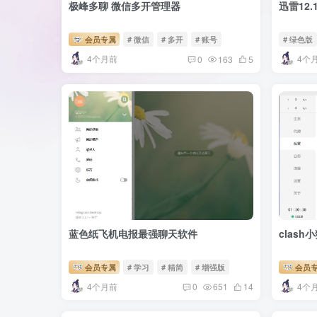
极峰多聊 微信多开管理器
迅雷12.
会员专属
# 微信
# 多开
# 账号
# 绿色版
4个月前
4个
0
163
5
蓝色纸飞机电报最强聊天软件
clas
会员专属
# 学习
# 精简
# 增强版
会员
4个月前
4个
0
651
14