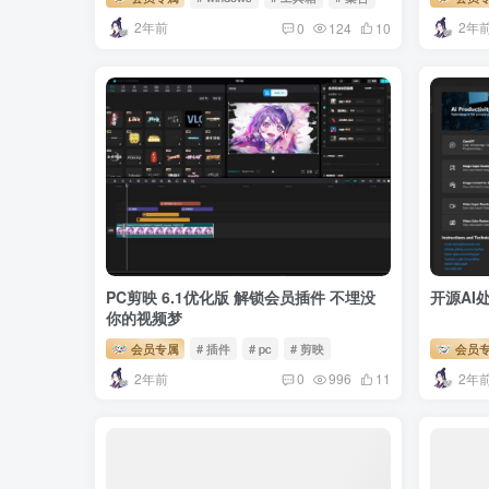
2年前
2年
0
124
10
PC剪映 6.1优化版 解锁会员插件 不埋没
开源AI处
你的视频梦
会员专属
# 插件
# pc
# 剪映
会员
2年前
2年
0
996
11