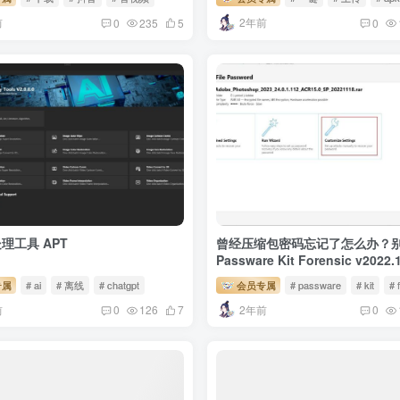
前
2年前
0
235
5
0
理工具 APT
曾经压缩包密码忘记了怎么办？
Passware Kit Forensic v2022.1
专属
# ai
# 离线
# chatgpt
会员专属
# passware
# kit
# 
前
2年前
0
126
7
0