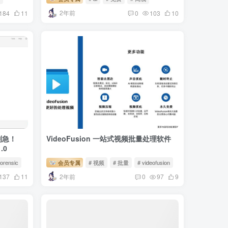
2年前
184
11
0
103
10
别急！
VideoFusion 一站式视频批量处理软件
.0
forensic
会员专属
# 视频
# 批量
# videofusion
2年前
137
11
0
97
9