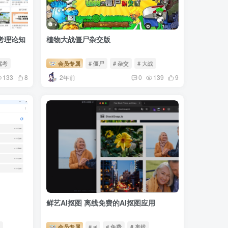
考理论知
植物大战僵尸杂交版
驾考
会员专属
# 僵尸
# 杂交
# 大战
2年前
133
8
0
139
9
鲜艺AI抠图 离线免费的AI抠图应用
k
会员专属
# ai
# 免费
# 离线