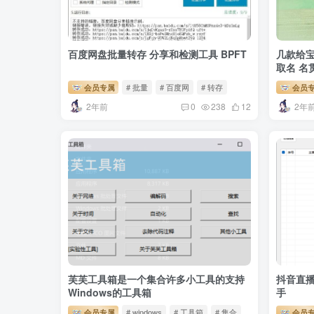
百度网盘批量转存 分享和检测工具 BPFT
几款给宝
取名 名
会员专属
# 批量
# 百度网
# 转存
会员
2年前
2年
0
238
12
芙芙工具箱是一个集合许多小工具的支持
抖音直
Windows的工具箱
手
会员专属
# windows
# 工具箱
# 集合
会员