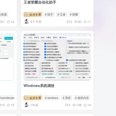
王者荣耀自动化助手
络资源
会员专属
# 助手
# 王者
# 荣耀
4个月前
201
14
0
90
11
Windows系统调校
chatvideodownload
会员专属
# windows
# 系统
# 虚拟内存
1年前
312
10
0
138
14