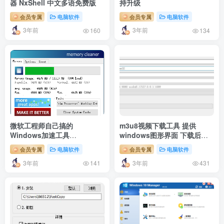
器 NxShell 中文多语免费版
持升级
会员专属
电脑软件
会员专属
电脑软件
3年前
3年前
160
134
微软工程师自己搞的
m3u8视频下载工具 提供
Windows加速工具
windows图形界面 下载后自
MemClean
动将ts文件合并 转换格式为
会员专属
电脑软件
会员专属
电脑软件
mp4
3年前
3年前
141
431