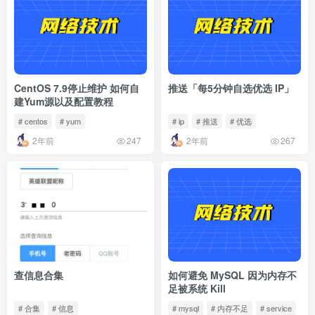
CentOS 7.9停止维护 如何自
推送「每5分钟自选优选 IP」
建Yum源以及配置教程
# centos
# yum
# ip
# 推送
# 优选
2年前
2年前
247
267
查信息合集
如何避免 MySQL 因为内存不
足被系统 Kill
# 合集
# 信息
# mysql
# 内存不足
# service