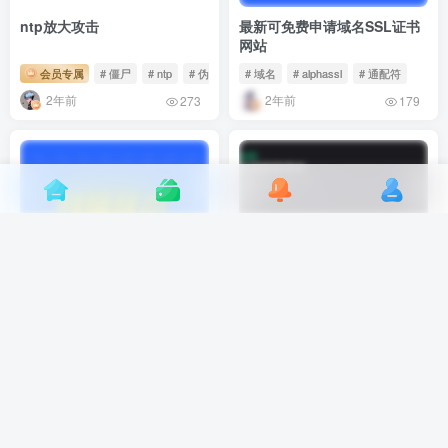
ntp放大攻击
最新可免费申请域名SSL证书
网站
会员专属
# 僵尸
# ntp
# 伪造
# 域名
# alphassl
# 通配符
2年前
2年前
273
179
解除网页版微信登录限制
httpsok一行命令 一分钟轻松
搞定SSL证书自动续期
会员专属
# qq
# 插件
# com
# https
# com
# www
2年前
2年前
184
172