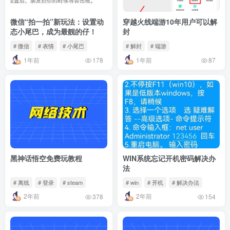
微信“拍一拍”新玩法：设置动
穿越火线端游10年用户可以解
态小尾巴，成为最靓的仔！
封
# 微信
# 表情
# 小尾巴
# 解封
# 端游
1年前
1年前
178
87
黑神话悟空免费玩教程
WIN系统忘记开机密码解决办
法
# 离线
# 登录
# steam
# win
# 开机
# 解决办法
2年前
2年前
378
154