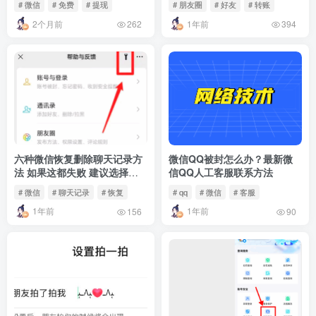
# 微信
# 免费
# 提现
# 朋友圈
# 好友
# 转账
2个月前
1年前
262
394
六种微信恢复删除聊天记录方
微信QQ被封怎么办？最新微
法 如果这都失败 建议选择放
信QQ人工客服联系方法
弃
# 微信
# 聊天记录
# 恢复
# qq
# 微信
# 客服
1年前
1年前
156
90