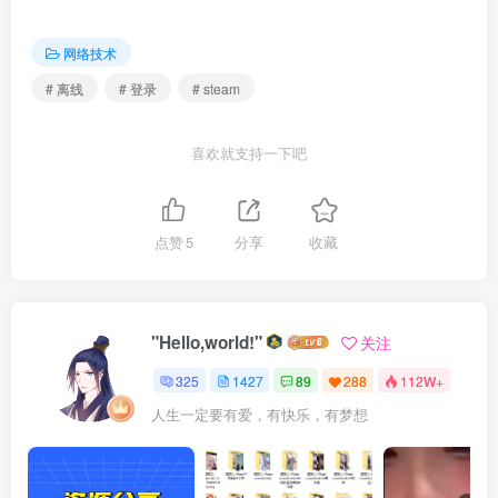
网络技术
# 离线
# 登录
# steam
喜欢就支持一下吧
点赞
5
分享
收藏
"Hello,world!"
关注
325
1427
89
288
112W+
人生一定要有爱，有快乐，有梦想