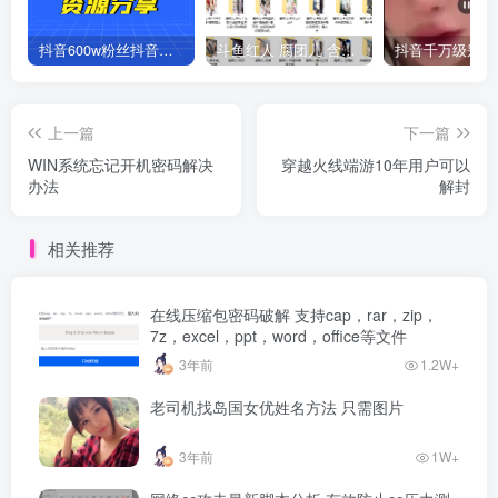
抖音600w粉丝抖音网红痞幼一手资料 877P 500M 含私拍
斗鱼红人 腐团儿 含付费 大尺写真 32套
上一篇
下一篇
WIN系统忘记开机密码解决
穿越火线端游10年用户可以
办法
解封
相关推荐
在线压缩包密码破解 支持cap，rar，zip，
7z，excel，ppt，word，office等文件
3年前
1.2W+
老司机找岛国女优姓名方法 只需图片
3年前
1W+