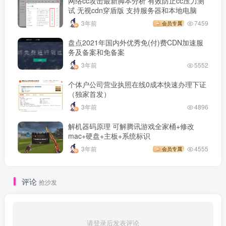
网络cc攻击最新脚本分析 有效防止cc压力测
试 无视cdn穿盾版 支持服务器和本地电脑
3年前
7459
会员专属
盘点2021年国内外优秀免(付)费CDN加速服
务及备案和免备案
3年前
5552
个体户公司营业执照在线0成本快速办理下证
（独家首发）
3年前
4896
解机器码原理 可解腾讯游戏全家桶+修改
mac+硬盘+主板+系统标识
3年前
4555
会员专属
评论
抢沙发
请登录后发表评论