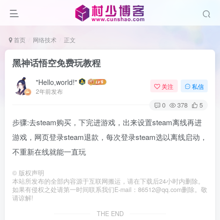
首页
网络技术
正文
黑神话悟空免费玩教程
"Hello,world!"
关注
私信
2年前发布
0
378
5
步骤:去steam购买，下完进游戏，出来设置steam离线再进
游戏，网页登录steam退款，每次登录steam选以离线启动，
不重新在线就能一直玩
©
版权声明
本站所发布的全部内容源于互联网搬运，请在下载后24小时内删除。
如果有侵权之处请第一时间联系我们E-mail：86512@qq.com删除。敬
请谅解!
THE END