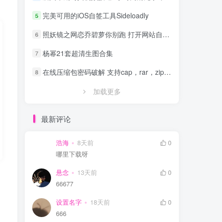
完美可用的iOS自签工具Sideloadly
5
照妖镜之网恋乔碧萝你别跑 打开网站自动拍照源码
6
杨幂21套超清生图合集
7
在线压缩包密码破解 支持cap，rar，zip，7z，excel，ppt，word，office等文件
8
加载更多
最新评论
浩海
8天前
0
哪里下载呀
悬念
13天前
0
66677
设置名字
18天前
0
666