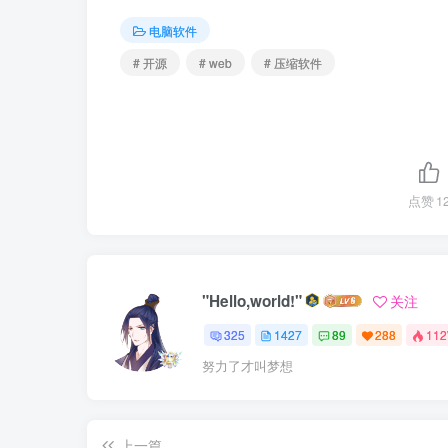
电脑软件
# 开源
# web
# 压缩软件
点赞
1
"Hello,world!"
关注
325
1427
89
288
11
努力了才叫梦想
上一篇