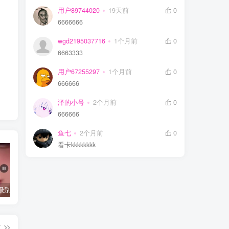
用户89744020
19天前
0
6666666
wgd2195037716
1个月前
0
6663333
用户67255297
1个月前
0
666666
泽的小号
2个月前
0
666666
鱼七
2个月前
0
看卡kkkkkkkk
抖音千万级别粉丝【你的欲梦】直播真空露点视频
唐嫣早期写真视频接近1小时高清无水印
完美可用的iOS自签工具Sideloadly
篇