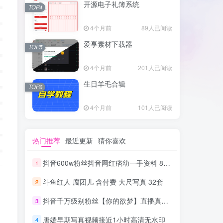
开源电子礼簿系统
TOP4
4个月前
89人已阅读
爱享素材下载器
TOP5
4个月前
201人已阅读
生日羊毛合辑
TOP6
4个月前
101人已阅读
热门推荐
最近更新
猜你喜欢
抖音600w粉丝抖音网红痞幼一手资料 877P 500M 含私拍
1
斗鱼红人 腐团儿 含付费 大尺写真 32套
2
抖音千万级别粉丝【你的欲梦】直播真空露点视频
3
唐嫣早期写真视频接近1小时高清无水印
4