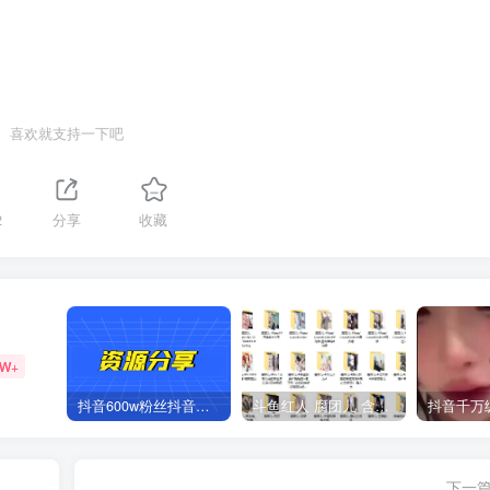
喜欢就支持一下吧
2
分享
收藏
2W+
抖音600w粉丝抖音网红痞幼一手资料 877P 500M 含私拍
斗鱼红人 腐团儿 含付费 大尺写真 32套
下一