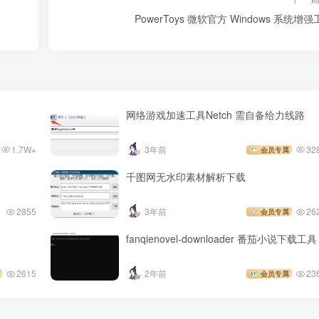
PowerToys 微软官方 Windows 系统增
网络游戏加速工具Netch 需自备给力线路
1.7W+
3年前
32
会员专属
千图网无水印素材解析下载
2855
3年前
26
会员专属
fanqienovel-downloader 番茄小说下载工具
2615
2年前
23
会员专属