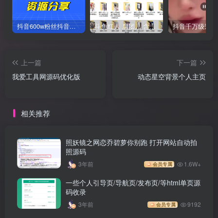
抖音600w粉丝抖音网红痞幼一手资料 877P 500M 含私拍
斗鱼红人 腐团儿 含付费 大尺写真 32套
上一篇
下一篇
我爱工具网源码优化版
动态星空背景个人主页
相关推荐
照妖镜之网恋乔碧萝你别跑 打开网站自动拍
照源码
3年前
1.6W+
会员专属
一些个人引导页/导航页/发布页/等html单页源
码收录
3年前
9192
会员专属