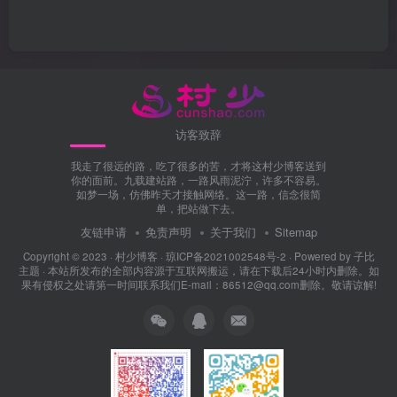
访客致辞
我走了很远的路，吃了很多的苦，才将这村少博客送到
你的面前。九载建站路，一路风雨泥泞，许多不容易。
如梦一场，仿佛昨天才接触网络。这一路，信念很简
单，把站做下去。
友链申请
免责声明
关于我们
Sitemap
Copyright © 2023 ·
村少博客
·
琼ICP备2021002548号-2
· Powered by
子比
主题
· 本站所发布的全部内容源于互联网搬运，请在下载后24小时内删除。如
果有侵权之处请第一时间联系我们E-mail：86512@qq.com删除。敬请谅解!