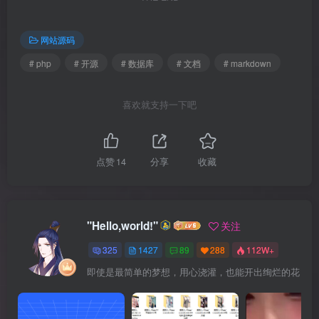
网站源码
# php
# 开源
# 数据库
# 文档
# markdown
喜欢就支持一下吧
点赞
14
分享
收藏
"Hello,world!"
关注
325
1427
89
288
112W+
即使是最简单的梦想，用心浇灌，也能开出绚烂的花