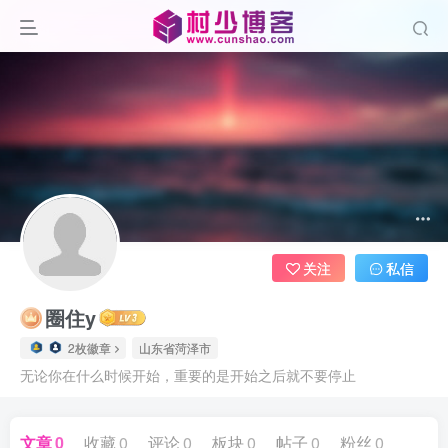
关注
私信
圈住y
2枚徽章
山东省菏泽市
无论你在什么时候开始，重要的是开始之后就不要停止
文章
0
收藏
0
评论
0
板块
0
帖子
0
粉丝
0