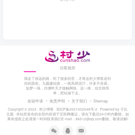
访客致辞
我走了很远的路，吃了很多的苦，才将这村少博客送到
你的面前。九载建站路，一路风雨泥泞，许多不容易。
如梦一场，仿佛昨天才接触网络。这一路，信念很简
单，把站做下去。
友链申请
免责声明
关于我们
Sitemap
Copyright © 2023 ·
村少博客
·
琼ICP备2021002548号-2
· Powered by
子比
主题
· 本站所发布的全部内容源于互联网搬运，请在下载后24小时内删除。如
果有侵权之处请第一时间联系我们E-mail：86512@qq.com删除。敬请谅解!