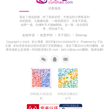
访客致辞
我走了很远的路，吃了很多的苦，才将这村少博客送到
你的面前。九载建站路，一路风雨泥泞，许多不容易。
如梦一场，仿佛昨天才接触网络。这一路，信念很简
单，把站做下去。
友链申请
免责声明
关于我们
Sitemap
Copyright © 2023 ·
村少博客
·
琼ICP备2021002548号-2
· Powered by
子比
主题
· 本站所发布的全部内容源于互联网搬运，请在下载后24小时内删除。如
果有侵权之处请第一时间联系我们E-mail：86512@qq.com删除。敬请谅解!
扫码加入QQ交流
扫码关注微信公
群
众号