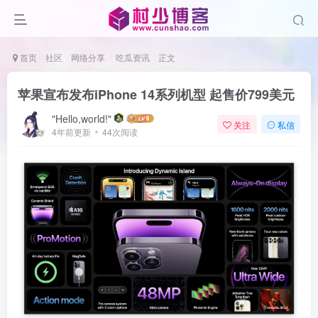
首页
社区
网络分享
吃瓜资讯
正文
苹果宣布发布iPhone 14系列机型 起售价799美元
"Hello,world!"
关注
私信
4年前更新
44次阅读