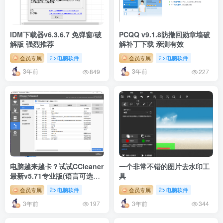
IDM下载器v6.3.6.7 免弹窗/破
PCQQ v9.1.8防撤回勋章墙破
解版 强烈推荐
解补丁下载 亲测有效
会员专属
电脑软件
会员专属
电脑软件
3年前
3年前
849
227
电脑越来越卡？试试CCleaner
一个非常不错的图片去水印工
最新v5.71专业版(语言可选中
具
文)
会员专属
电脑软件
会员专属
电脑软件
3年前
3年前
197
344