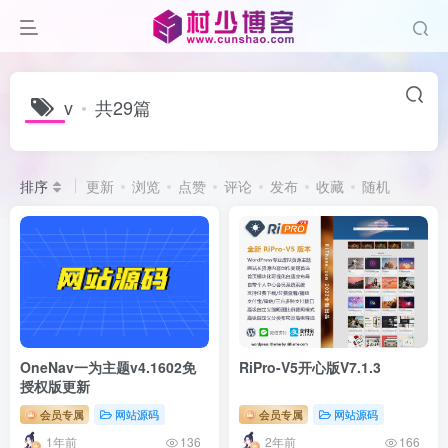
v
共29篇
排序
更新
浏览
点赞
评论
发布
收藏
随机
OneNav一为主题v4.1602免
RiPro-V5开心版V7.1.3
授权版更新
会员专属
网站源码
会员专属
网站源码
1年前
2年前
136
166