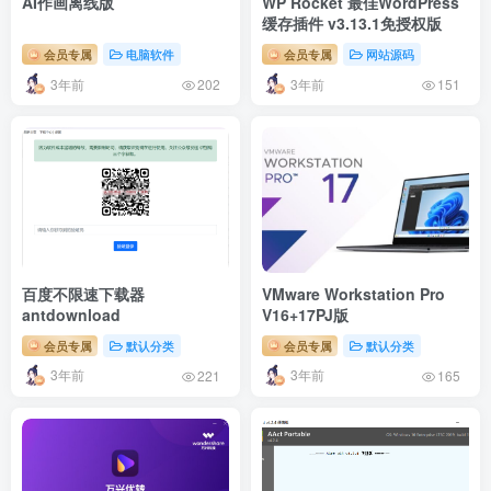
AI作画离线版
WP Rocket 最佳WordPress
缓存插件 v3.13.1免授权版
会员专属
电脑软件
会员专属
网站源码
3年前
3年前
202
151
百度不限速下载器
VMware Workstation Pro
antdownload
V16+17PJ版
会员专属
默认分类
会员专属
默认分类
3年前
3年前
221
165