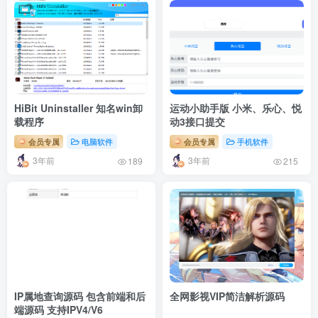
HiBit Uninstaller 知名win卸
运动小助手版 小米、乐心、悦
载程序
动3接口提交
会员专属
电脑软件
会员专属
手机软件
3年前
3年前
189
215
IP属地查询源码 包含前端和后
全网影视VIP简洁解析源码
端源码 支持IPV4/V6