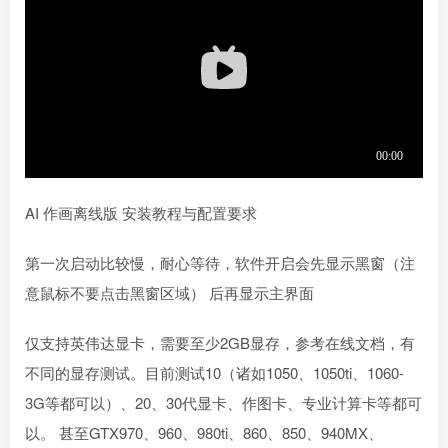
AI 作画离线版 安装教程与配置要求
第一次启动比较慢，耐心等待，软件开启会先显示黑窗（注
意鼠标不要点击黑窗区域） 后再显示主界面
仅支持英伟达显卡，需要至少2GB显存，参考在线文档，有
不同的显存测试。目前测试10（诸如1050、1050ti、1060-
3G等都可以）、20、30代显卡、作图卡、专业计算卡等都可
以。 甚至GTX970、960、980ti、860、850、940MX、