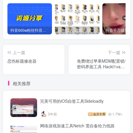
抖音600w粉丝抖音网红痞幼一手资料 877P 500M 含私拍
斗鱼红人 腐团儿 含付费 大尺写真 32套
上一篇
下一篇
恋伤标题修改器
免费绕过苹果MDM配置锁/
密码界面工具 Hackt1vator
Unlock
相关推荐
完美可用的iOS自签工具Sideloadly
3年前
1.7W+
会员专属
网络游戏加速工具Netch 需自备给力线路