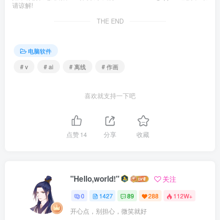
请谅解!
THE END
电脑软件
# v
# ai
# 离线
# 作画
喜欢就支持一下吧
点赞
14
分享
收藏
"Hello,world!"
关注
0
1427
89
288
112W+
开心点，别担心，微笑就好