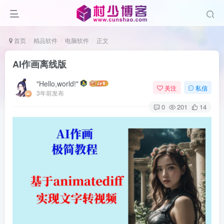
首页
精品软件
电脑软件
正文
AI作画离线版
"Hello,world!"
关注
私信
3年前发布
0
201
14