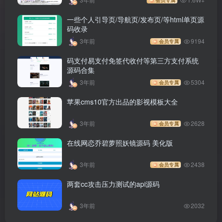
会员专属
一些个人引导页/导航页/发布页/等html单页源
码收录
3年前
9194
会员专属
码支付易支付免签代收付等第三方支付系统
源码合集
3年前
5304
会员专属
苹果cms10官方出品的影视模板大全
3年前
2628
会员专属
在线网恋乔碧萝照妖镜源码 美化版
3年前
2438
会员专属
两套cc攻击压力测试的api源码
3年前
2032