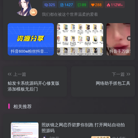
325
1427
89
288
112W+
我们都在被这个世界温柔的爱着
抖音600w粉丝抖音网红痞幼一手资料 877P 500M 含私拍
斗鱼红人 腐团儿 含付费 大尺写真 32套
上一篇
下一篇
鲸发卡系统源码开心修复版
网络助手抓包工具
添加模板无后门
相关推荐
照妖镜之网恋乔碧萝你别跑 打开网站自动拍
照源码
3年前
1.6W+