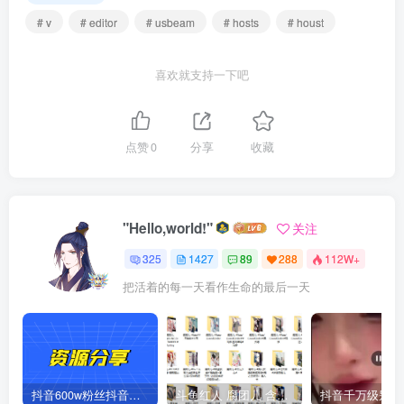
# v
# editor
# usbeam
# hosts
# houst
喜欢就支持一下吧
点赞
0
分享
收藏
"Hello,world!"
关注
325
1427
89
288
112W+
把活着的每一天看作生命的最后一天
抖音600w粉丝抖音网红痞幼一手资料 877P 500M 含私拍
斗鱼红人 腐团儿 含付费 大尺写真 32套