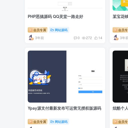
PHP恶搞源码 QQ灵堂一路走好
某宝花钱
会员专属
网站源码
会员专
3年前
3年
0
272
14
Ypay源支付最新发布可运营无授权版源码
炫酷个
会员专属
网站源码
会员专