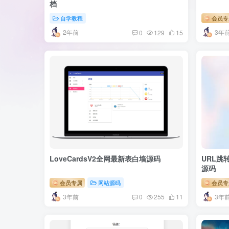
档
自学教程
会员专
2年前
3年
0
129
15
LoveCardsV2全网最新表白墙源码
URL跳
源码
会员专属
网站源码
会员专
3年前
3年
0
255
11