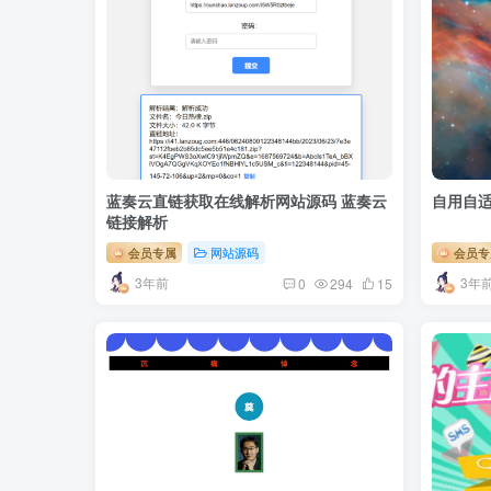
蓝奏云直链获取在线解析网站源码 蓝奏云
自用自适
链接解析
会员专属
网站源码
会员专
3年前
3年
0
294
15