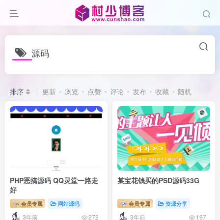
源码
排序
更新
浏览
点赞
评论
发布
收藏
随机
PHP恶搞源码 QQ灵堂一路走
某宝花钱买的PSD源码33G
好
会员专属
网站源码
会员专属
资源分享
3年前
3年前
272
197