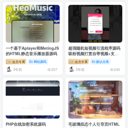
一个基于Aplayer和MetingJS
超强随机短视频引流程序源码
的HTML静态音乐播放器源码
吸粉视频打赏自带视频+支付
接口+源码自适应/安装教
会员专属
网站源码
会员专属
默认分类
3年前
3年前
207
245
PHP在线加密系统源码
毛玻璃拟态个人引导页HTML