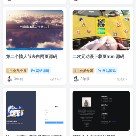
第二个情人节表白网页源码
二次元动漫下载页html源码
会员专属
网站源码
会员专属
网站源码
3年前
3年前
147
207