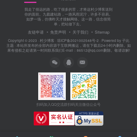
我走了很远的路，吃了很多的苦，才将这村少博客送到
你的面前。九载建站路，一路风雨泥泞，许多不容易。
如梦一场，仿佛昨天才接触网络。这一路，信念很简
单，把站做下去。
友链申请
免责声明
关于我们
Sitemap
Copyright © 2023 ·
村少博客
·
琼ICP备2021002548号-2
· Powered by
子比
主题
· 本站所发布的全部内容源于互联网搬运，请在下载后24小时内删除。如
果有侵权之处请第一时间联系我们E-mail：86512@qq.com删除。敬请谅解!
扫码加入QQ交流群
扫码关注微信公众号