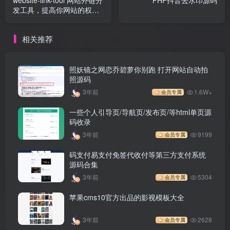
发工具，提高你网站的权重
以及加快搜索引擎收录
相关推荐
照妖镜之网恋乔碧萝你别跑 打开网站自动拍
照源码
3年前
1.6W+
会员专属
一些个人引导页/导航页/发布页/等html单页源
码收录
3年前
9199
会员专属
码支付易支付免签代收付等第三方支付系统
源码合集
3年前
5304
会员专属
苹果cms10官方出品的影视模板大全
3年前
2628
会员专属