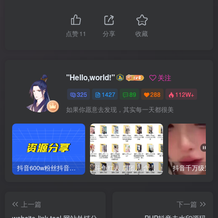
点赞
11
分享
收藏
"Hello,world!"
关注
325
1427
89
288
112W+
如果你愿意去发现，其实每一天都很美
抖音600w粉丝抖音网红痞幼一手资料 877P 500M 含私拍
斗鱼红人 腐团儿 含付费 大尺写真 32套
上一篇
下一篇
website-link-tool 网站外链分
PHP抖音去水印源码