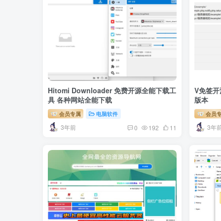
Hitomi Downloader 免费开源全能下载工
V免签开
具 各种网站全能下载
版本
会员专属
电脑软件
会员
3年前
3年
0
192
11