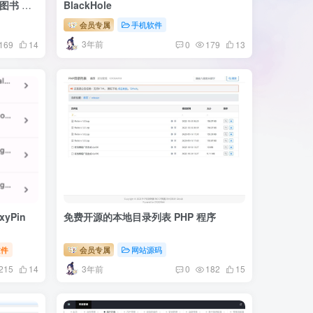
 图书 图
BlackHole
会员专属
手机软件
3年前
169
14
0
179
13
yPin
免费开源的本地目录列表 PHP 程序
软件
会员专属
网站源码
3年前
215
14
0
182
15