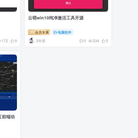
云萌win10纯净激活工具开源
会员专属
电脑软件
3年前
172
9
0
334
5
互前端动