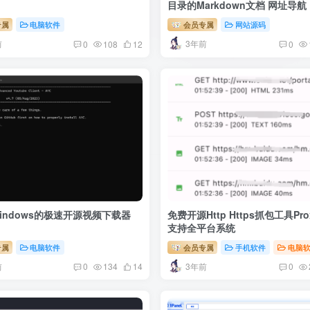
目录的Markdown文档 网址导航
片 视频网站PHP开源系统
专属
电脑软件
会员专属
网站源码
前
3年前
0
108
12
0
indows的极速开源视频下载器
免费开源Http Https抓包工具Prox
支持全平台系统
专属
电脑软件
会员专属
手机软件
电脑
前
3年前
0
134
14
0