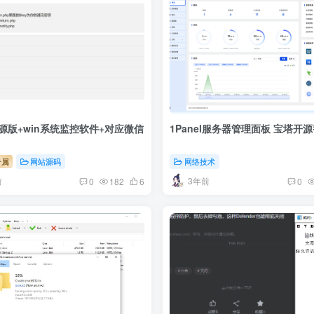
源版+win系统监控软件+对应微信
1Panel服务器管理面板 宝塔开
专属
网站源码
网络技术
前
3年前
0
182
6
0