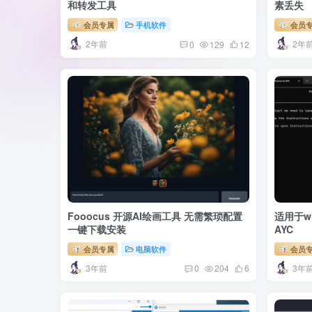
和转发工具
素丢失
会员专属
手机软件
会员
2年前
2年
0
129
12
Fooocus 开源AI绘画工具 无需繁琐配置
适用于w
一键下载安装
AYC
会员专属
电脑软件
会员
3年前
3年
0
204
6