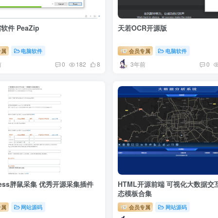
件 PeaZip
天若OCR开源版
专属
电脑软件
会员专属
电脑软件
前
3年前
0
182
8
0
Press胖鼠采集 优秀开源采集插件
HTML开源前端 可视化大数据交
态模板合集
专属
网站源码
会员专属
网站源码