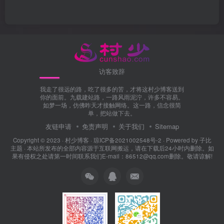
访客致辞
我走了很远的路，吃了很多的苦，才将这村少博客送到
你的面前。九载建站路，一路风雨泥泞，许多不容易。
如梦一场，仿佛昨天才接触网络。这一路，信念很简
单，把站做下去。
友链申请
免责声明
关于我们
Sitemap
Copyright © 2023 ·
村少博客
·
琼ICP备2021002548号-2
· Powered by
子比
主题
· 本站所发布的全部内容源于互联网搬运，请在下载后24小时内删除。如
果有侵权之处请第一时间联系我们E-mail：86512@qq.com删除。敬请谅解!