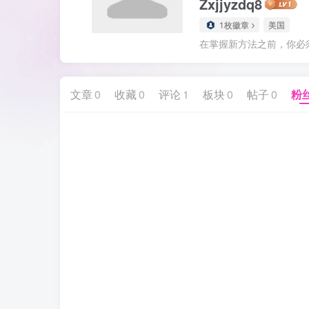
Zxjjyzdq8
1枚徽章
美国
在掌握新方法之前，你必
文章
0
收藏
0
评论
1
板块
0
帖子
0
粉