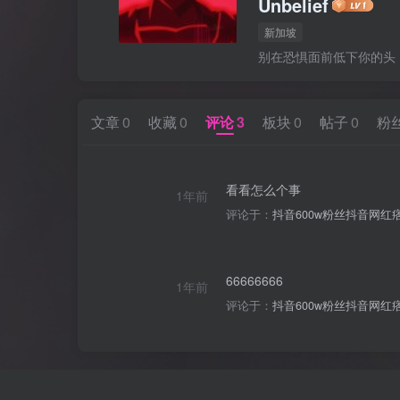
Unbelief
新加坡
别在恐惧面前低下你的头
文章
0
收藏
0
评论
3
板块
0
帖子
0
粉
看看怎么个事
1年前
评论于：
抖音600w粉丝抖音网红痞幼
66666666
1年前
评论于：
抖音600w粉丝抖音网红痞幼