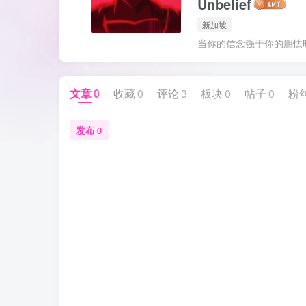
Unbelief
新加坡
当你的信念强于你的胆怯
文章
0
收藏
0
评论
3
板块
0
帖子
0
粉
发布
0