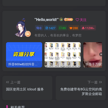
"Hello,world!"
关注
0
1427
89
288
112W+
有爱的人，有喜欢的事业，有梦想
抖音600w粉丝抖音网红痞幼一手资料 877P 500M 含私拍
斗鱼红人 腐团儿 含付费 大尺写真 32套
上一篇
下一篇
国区使用土区 icloud 服务
免费创建带有8G云空间的俄
罗斯企业邮箱
相关推荐