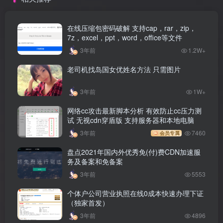
在线压缩包密码破解 支持cap，rar，zip，
7z，excel，ppt，word，office等文件
3年前
1.2W+
老司机找岛国女优姓名方法 只需图片
3年前
1W+
网络cc攻击最新脚本分析 有效防止cc压力测
试 无视cdn穿盾版 支持服务器和本地电脑
3年前
7460
会员专属
盘点2021年国内外优秀免(付)费CDN加速服
务及备案和免备案
3年前
5553
个体户公司营业执照在线0成本快速办理下证
（独家首发）
3年前
4896