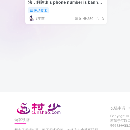
法，解除this phone number is banned
提醒
网络技术
3年前
0
359
13
友链申请
Copyright ©
访客致辞
容源于互联网
86512@q
我走了很远的路，吃了很多的苦，才将这村少博客送到