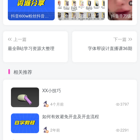
抖音600w粉丝抖音网红痞幼一手资料 877P 500M 含私拍
斗鱼红人 腐团儿 含付费 大尺写真 32套
上一篇
下一篇
最全B站学习资源大整理
字体帮设计直播课36期
相关推荐
XX小技巧
4个月前
3797
如何有效避免开盒及开盒流程
2年前
2291