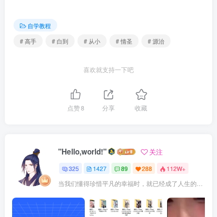
自学教程
# 高手
# 白到
# 从小
# 情圣
# 源治
喜欢就支持一下吧
点赞
8
分享
收藏
"Hello,world!"
关注
325
1427
89
288
112W+
当我们懂得珍惜平凡的幸福时，就已经成了人生的赢家