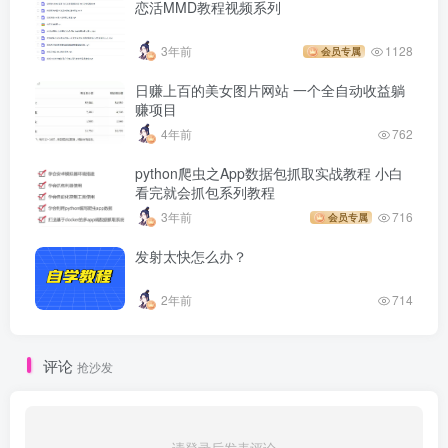
恋活MMD教程视频系列
3年前
1128
会员专属
日赚上百的美女图片网站 一个全自动收益躺
赚项目
4年前
762
python爬虫之App数据包抓取实战教程 小白
看完就会抓包系列教程
3年前
716
会员专属
发射太快怎么办？
2年前
714
评论
抢沙发
请登录后发表评论