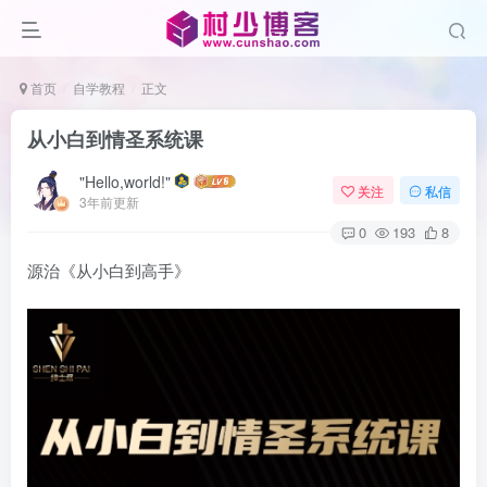
首页
自学教程
正文
从小白到情圣系统课
"Hello,world!"
关注
私信
3年前更新
0
193
8
源治《从小白到高手》