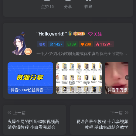
点赞
15
分享
收藏
"Hello,world!"
关注
0
1427
89
288
112W+
一个人仅仅因为软弱无能或优柔寡断就完全可能招致痛苦
抖音600w粉丝抖音网红痞幼一手资料 877P 500M 含私拍
斗鱼红人 腐团儿 含付费 大尺写真 32套
上一篇
下一篇
火爆全网的抖音60帧视频高
易语言最全教程 十几套视频
清剪辑教程 小白看完就会
教程 基础实战结合教学