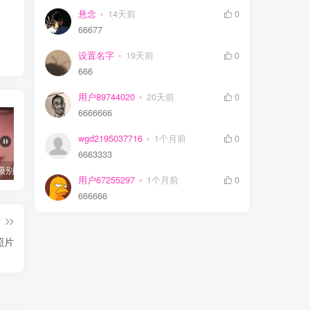
悬念
14天前
0
66677
设置名字
19天前
0
666
用户89744020
20天前
0
6666666
wgd2195037716
1个月前
0
6663333
抖音千万级别粉丝【你的欲梦】直播真空露点视频
唐嫣早期写真视频接近1小时高清无水印
完美可用的iOS自签工具Sideloadly
用户67255297
1个月前
0
666666
篇
照片