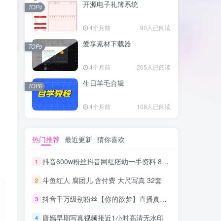
开源电子礼簿系统
TOP4
4个月前
90人已阅读
爱享素材下载器
TOP5
4个月前
205人已阅读
生日羊毛合辑
TOP6
4个月前
108人已阅读
热门推荐
最近更新
猜你喜欢
抖音600w粉丝抖音网红痞幼一手资料 877P 500M 含私拍
1
斗鱼红人 腐团儿 含付费 大尺写真 32套
2
抖音千万级别粉丝【你的欲梦】直播真空露点视频
3
唐嫣早期写真视频接近1小时高清无水印
4