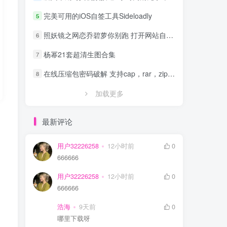
完美可用的iOS自签工具Sideloadly
5
照妖镜之网恋乔碧萝你别跑 打开网站自动拍照源码
6
杨幂21套超清生图合集
7
在线压缩包密码破解 支持cap，rar，zip，7z，excel，ppt，word，office等文件
8
加载更多
最新评论
用户32226258
12小时前
0
666666
用户32226258
12小时前
0
666666
浩海
9天前
0
哪里下载呀