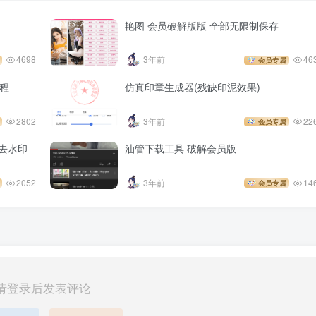
艳图 会员破解版版 全部无限制保存
4698
3年前
46
会员专属
教程
仿真印章生成器(残缺印泥效果)
2802
3年前
22
会员专属
卡去水印
油管下载工具 破解会员版
2052
3年前
14
会员专属
请登录后发表评论