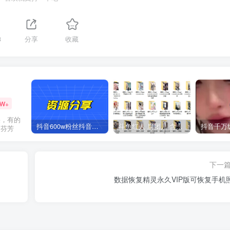
3
分享
收藏
2W+
果，有的
抖音600w粉丝抖音网红痞幼一手资料 877P 500M 含私拍
斗鱼红人 腐团儿 含付费 大尺写真 32套
的芬芳
下一
数据恢复精灵永久VIP版可恢复手机