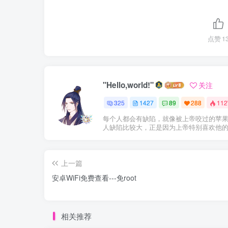
点赞
1
"Hello,world!"
关注
325
1427
89
288
11
每个人都会有缺陷，就像被上帝咬过的苹
人缺陷比较大，正是因为上帝特别喜欢他
上一篇
安卓WiFi免费查看---免root
相关推荐