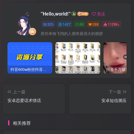
"Hello,world!"
关注
325
1427
89
288
112W+
那些单独飞翔的人拥有最强大的翅膀
抖音600w粉丝抖音网红痞幼一手资料 877P 500M 含私拍
斗鱼红人 腐团儿 含付费 大尺写真 32套
上一篇
下一篇
安卓恋爱话术情话
安卓短信测压
相关推荐