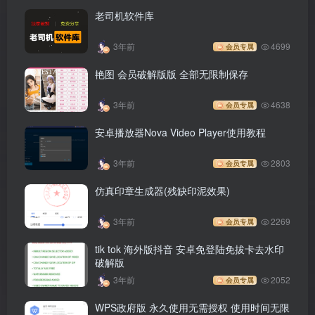
老司机软件库
3年前
4699
会员专属
艳图 会员破解版版 全部无限制保存
3年前
4638
会员专属
安卓播放器Nova Video Player使用教程
3年前
2803
会员专属
仿真印章生成器(残缺印泥效果)
3年前
2269
会员专属
tik tok 海外版抖音 安卓免登陆免拔卡去水印
破解版
3年前
2052
会员专属
WPS政府版 永久使用无需授权 使用时间无限