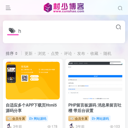
h
排序
更新
浏览
点赞
评论
发布
收藏
随机
自适应多个APP下载页Html5
PHP留言板源码 消息果留言吐
源码分享
槽 带后台设置
会员专属
网站源码
会员专属
网站源码
3年前
3年前
178
103