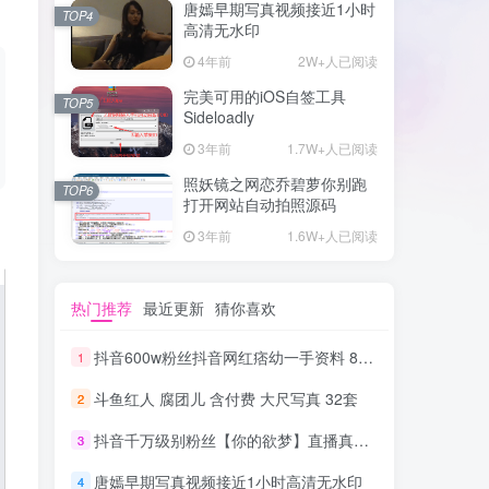
唐嫣早期写真视频接近1小时
TOP4
高清无水印
4年前
2W+人已阅读
完美可用的iOS自签工具
TOP5
Sideloadly
3年前
1.7W+人已阅读
照妖镜之网恋乔碧萝你别跑
TOP6
打开网站自动拍照源码
3年前
1.6W+人已阅读
热门推荐
最近更新
猜你喜欢
抖音600w粉丝抖音网红痞幼一手资料 877P 500M 含私拍
1
斗鱼红人 腐团儿 含付费 大尺写真 32套
2
抖音千万级别粉丝【你的欲梦】直播真空露点视频
3
唐嫣早期写真视频接近1小时高清无水印
4