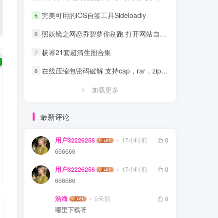
完美可用的iOS自签工具Sideloadly
5
照妖镜之网恋乔碧萝你别跑 打开网站自动拍照源码
6
杨幂21套超清生图合集
7
在线压缩包密码破解 支持cap，rar，zip，7z，excel，ppt，word，office等文件
8
加载更多
最新评论
用户32226258
17小时前
0
666666
用户32226258
17小时前
0
666666
浩海
9天前
0
哪里下载呀