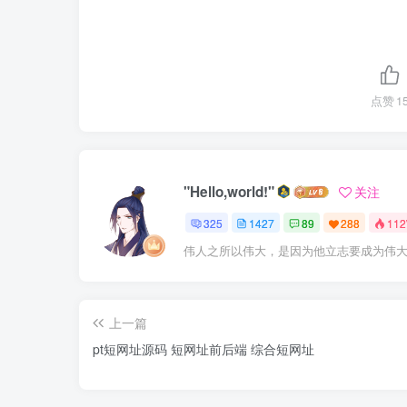
点赞
1
"Hello,world!"
关注
325
1427
89
288
11
伟人之所以伟大，是因为他立志要成为伟
上一篇
pt短网址源码 短网址前后端 综合短网址