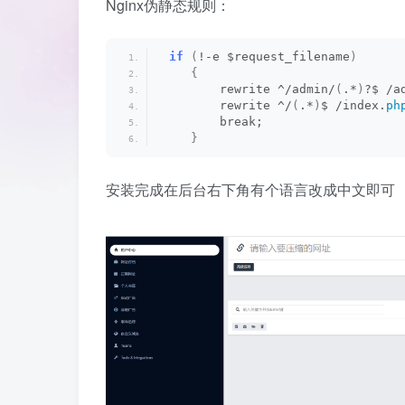
Nginx伪静态规则：
if
(
!-e $request_filename
)
{
        rewrite ^/admin/
(
.*
)
?$ /a
        rewrite ^/
(
.*
)
$ /index.
ph
        break; 
}
安装完成在后台右下角有个语言改成中文即可