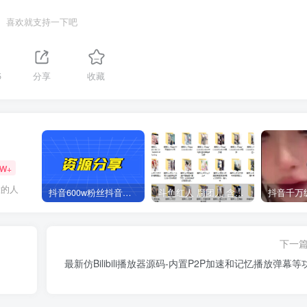
喜欢就支持一下吧
5
分享
收藏
2W+
大的人
抖音600w粉丝抖音网红痞幼一手资料 877P 500M 含私拍
斗鱼红人 腐团儿 含付费 大尺写真 32套
下一
最新仿Bilibili播放器源码-内置P2P加速和记忆播放弹幕等