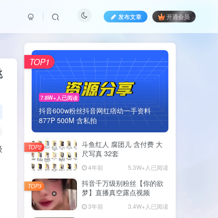
发布文章
开通会员
TOP1
跳
7.8W+人已阅读
抖音600w粉丝抖音网红痞幼一手资料
877P 500M 含私拍
斗鱼红人 腐团儿 含付费 大
级
TOP2
尺写真 32套
4年前
5.3W+人已阅读
抖音千万级别粉丝【你的欲
TOP3
梦】直播真空露点视频
3年前
3.4W+人已阅读