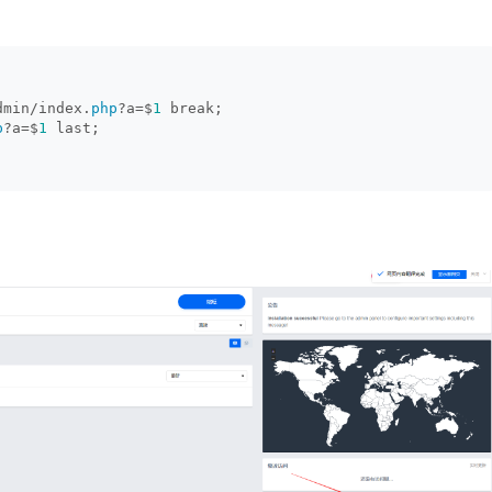
dmin/index.
php
?a=$
1
 break;
p
?a=$
1
 last;