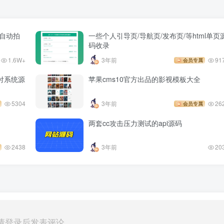
自动拍
一些个人引导页/导航页/发布页/等html单页
码收录
1.6W+
3年前
91
会员专属
付系统源
苹果cms10官方出品的影视模板大全
5304
3年前
26
会员专属
两套cc攻击压力测试的api源码
2438
3年前
20
请登录后发表评论