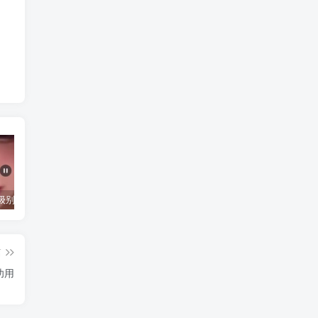
抖音千万级别粉丝【你的欲梦】直播真空露点视频
唐嫣早期写真视频接近1小时高清无水印
完美可用的iOS自签工具Sideloadly
篇
功用