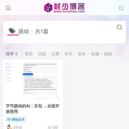
跳动
共1篇
排序
更新
浏览
点赞
评论
发布
收藏
随机
字节跳动的AI：豆包 ，全面开
放使用
网络技术
3年前
189