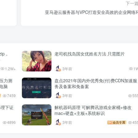
下一
亚马逊云服务器与VPC打造安全高效的企业网络
ip，
老司机找岛国女优姓名方法 只需图片
件
1.2W+
3年前
1
c压力测
盘点2021年国内外优秀免(付)费CDN加速服
地电脑
务及备案和免备案
7459
3年前
55
办理下证
解机器码原理 可解腾讯游戏全家桶+修改
mac+硬盘+主板+系统标识
4896
3年前
45
会员专属