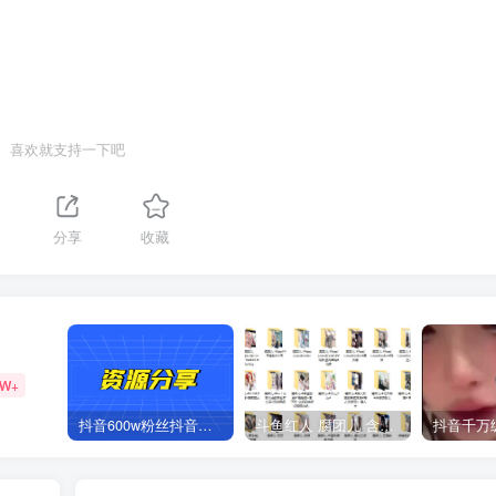
喜欢就支持一下吧
分享
收藏
2W+
抖音600w粉丝抖音网红痞幼一手资料 877P 500M 含私拍
斗鱼红人 腐团儿 含付费 大尺写真 32套