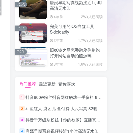
唐嫣早期写真视频接近1小时
TOP4
高清无水印
4年前
2W+人已阅读
完美可用的iOS自签工具
TOP5
Sideloadly
3年前
1.7W+人已阅读
照妖镜之网恋乔碧萝你别跑
TOP6
打开网站自动拍照源码
3年前
1.6W+人已阅读
热门推荐
最近更新
猜你喜欢
抖音600w粉丝抖音网红痞幼一手资料 877P 500M 含私拍
1
斗鱼红人 腐团儿 含付费 大尺写真 32套
2
抖音千万级别粉丝【你的欲梦】直播真空露点视频
3
唐嫣早期写真视频接近1小时高清无水印
4