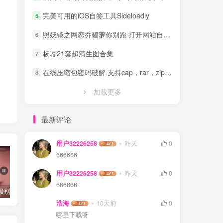
完美可用的iOS自签工具Sideloadly
5
照妖镜之网恋乔碧萝你别跑 打开网站自动拍照源码
6
杨幂21套超清生图合集
7
在线压缩包密码破解 支持cap，rar，zip，7z，excel，ppt，word，office等文件
8
加载更多
最新评论
用户32226258
昨天
0
666666
用户32226258
昨天
0
666666
抖音千万级别粉丝【你的欲梦】直播真空露点视频
唐嫣早期写真视频接近1小时高清无水印
完美可用的iOS自签工具Sideloadly
浩海
10天前
0
哪里下载呀