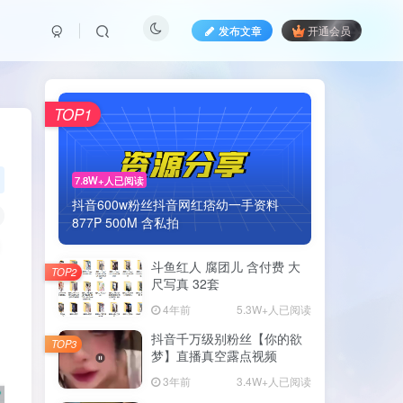
发布文章
开通会员
TOP1
7.8W+人已阅读
抖音600w粉丝抖音网红痞幼一手资料
877P 500M 含私拍
斗鱼红人 腐团儿 含付费 大
TOP2
尺写真 32套
4年前
5.3W+人已阅读
抖音千万级别粉丝【你的欲
TOP3
梦】直播真空露点视频
3年前
3.4W+人已阅读