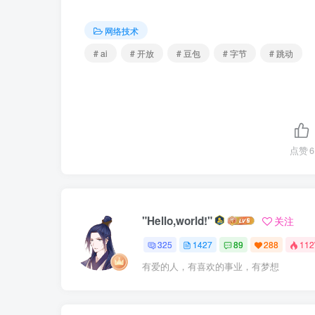
网络技术
# ai
# 开放
# 豆包
# 字节
# 跳动
点赞
6
"Hello,world!"
关注
325
1427
89
288
11
有爱的人，有喜欢的事业，有梦想