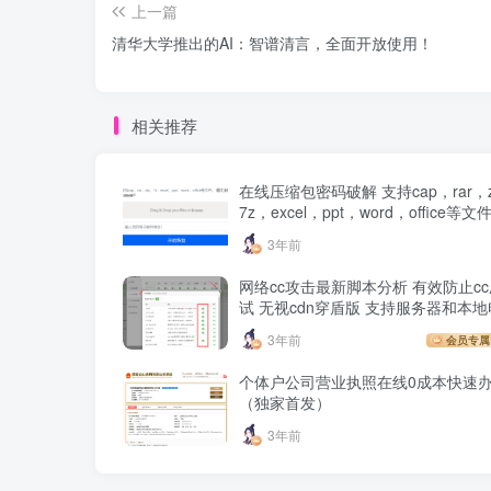
上一篇
清华大学推出的AI：智谱清言，全面开放使用！
相关推荐
在线压缩包密码破解 支持cap，rar，z
7z，excel，ppt，word，office等文
3年前
网络cc攻击最新脚本分析 有效防止c
试 无视cdn穿盾版 支持服务器和本
3年前
会员专属
个体户公司营业执照在线0成本快速
（独家首发）
3年前