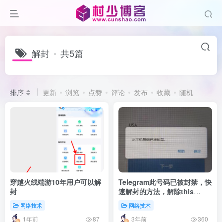
解封
共5篇
排序
更新
浏览
点赞
评论
发布
收藏
随机
穿越火线端游10年用户可以解
Telegram此号码已被封禁，快
封
速解封的方法，解除this
phone number is banned提
网络技术
网络技术
醒
1年前
3年前
87
360