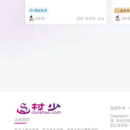
网络技术
会员专
2年前
3年
0
379
5
友链申请
Copyright ©
访客致辞
题
· 本站
权之处请第一时
我走了很远的路，吃了很多的苦，才将这村少博客送到