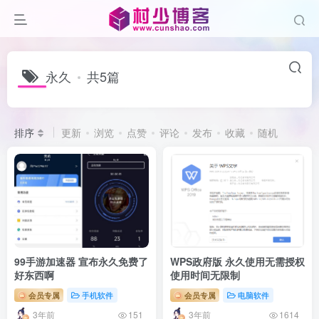
永久
共5篇
排序
更新
浏览
点赞
评论
发布
收藏
随机
99手游加速器 宣布永久免费了
WPS政府版 永久使用无需授权
好东西啊
使用时间无限制
会员专属
手机软件
会员专属
电脑软件
3年前
3年前
151
1614