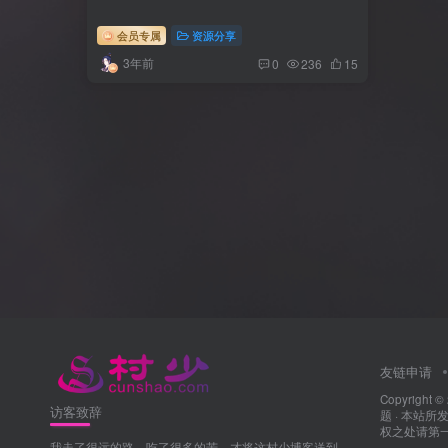
会员专属
资源分享
3年前
0
236
15
友链申请
Copyright ©
访客致辞
题
· 本站
权之处请第一时
我走了很远的路，吃了很多的苦，才将这村少博客送到