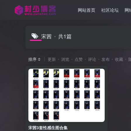
网站首页
社区论坛
网
宋茜
共1篇
排序
更新
浏览
点赞
评论
发布
收藏
宋茜3套性感生图合集