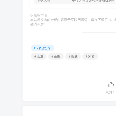
©
版权声明
本站所发布的全部内容源于互联网搬运，请在下载后24小时内删
敬请谅解!
资源分享
# 合集
# 生图
# 性感
# 宋茜
点赞
1