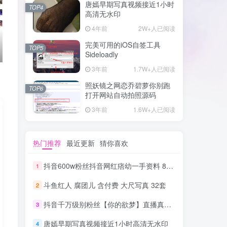
唐嫣早期写真视频接近1小时
TOP4
高清无水印
4年前
2W+人已阅读
完美可用的iOS自签工具
TOP5
Sideloadly
3年前
1.7W+人已阅读
照妖镜之网恋乔碧萝你别跑
TOP6
打开网站自动拍照源码
3年前
1.6W+人已阅读
热门推荐
最近更新
猜你喜欢
抖音600w粉丝抖音网红痞幼一手资料 877P 500M 含私拍
1
斗鱼红人 腐团儿 含付费 大尺写真 32套
2
抖音千万级别粉丝【你的欲梦】直播真空露点视频
3
唐嫣早期写真视频接近1小时高清无水印
4