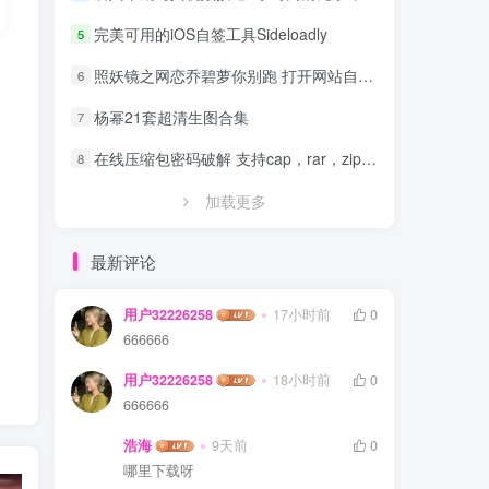
完美可用的iOS自签工具Sideloadly
5
照妖镜之网恋乔碧萝你别跑 打开网站自动拍照源码
6
杨幂21套超清生图合集
7
在线压缩包密码破解 支持cap，rar，zip，7z，excel，ppt，word，office等文件
8
加载更多
最新评论
用户32226258
17小时前
0
666666
用户32226258
18小时前
0
666666
浩海
9天前
0
哪里下载呀