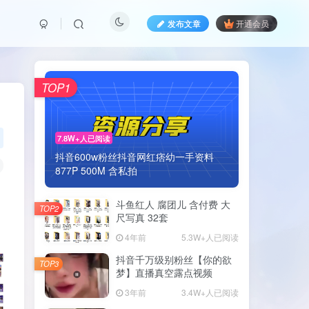
发布文章
开通会员
TOP1
7.8W+人已阅读
抖音600w粉丝抖音网红痞幼一手资料
877P 500M 含私拍
斗鱼红人 腐团儿 含付费 大
TOP2
尺写真 32套
4年前
5.3W+人已阅读
抖音千万级别粉丝【你的欲
TOP3
梦】直播真空露点视频
3年前
3.4W+人已阅读