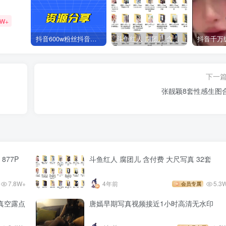
2W+
抖音600w粉丝抖音网红痞幼一手资料 877P 500M 含私拍
斗鱼红人 腐团儿 含付费 大尺写真 32套
下一
张靓颖8套性感生图
877P
斗鱼红人 腐团儿 含付费 大尺写真 32套
7.8W+
4年前
5.3
会员专属
真空露点
唐嫣早期写真视频接近1小时高清无水印