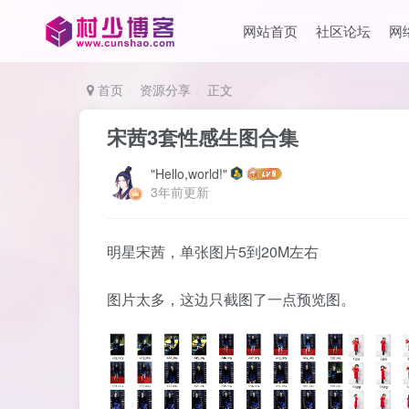
网站首页
社区论坛
网
首页
资源分享
正文
宋茜3套性感生图合集
"Hello,world!"
3年前更新
明星宋茜，单张图片5到20M左右
图片太多，这边只截图了一点预览图。