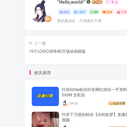
"Hello,world!"
关注
325
1427
89
288
11
梦的最深处，只有微笑不累
上一篇
15个LOGO演绎AE开场动画模版
相关推荐
抖音600w粉丝抖音网红痞幼一手资料 
500M 含私拍
3年前
会员专属
抖音千万级别粉丝【你的欲梦】直播
视频