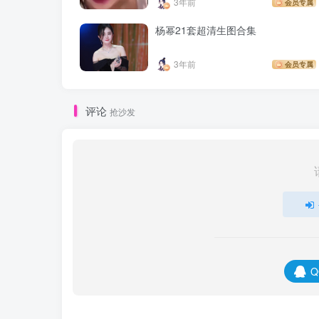
3年前
会员专属
杨幂21套超清生图合集
3年前
会员专属
评论
抢沙发