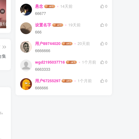
悬念
14天前
0
66677
抖音千万级别粉丝【你的欲梦】直播真空露点视频
唐嫣早期写真视频接近1小时高清无水印
完美可用的iOS自签工具Sideloadly
设置名字
19天前
0
666
用户89744020
20天前
0
篇
6666666
合集
wgd2195037716
1个月前
0
6663333
用户67255297
1个月前
0
666666
W+