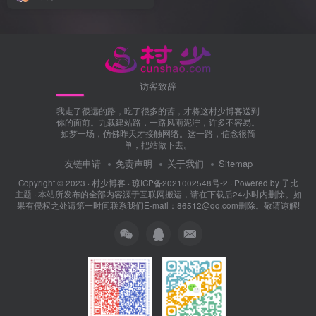
访客致辞
我走了很远的路，吃了很多的苦，才将这村少博客送到
你的面前。九载建站路，一路风雨泥泞，许多不容易。
如梦一场，仿佛昨天才接触网络。这一路，信念很简
单，把站做下去。
友链申请
免责声明
关于我们
Sitemap
Copyright © 2023 ·
村少博客
·
琼ICP备2021002548号-2
· Powered by
子比
主题
· 本站所发布的全部内容源于互联网搬运，请在下载后24小时内删除。如
果有侵权之处请第一时间联系我们E-mail：86512@qq.com删除。敬请谅解!