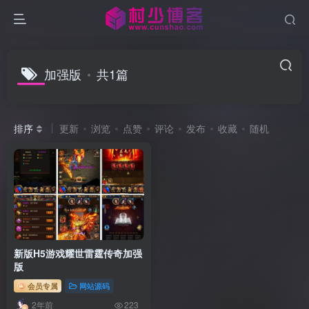
加强版
共1篇
排序
更新
浏览
点赞
评论
发布
收藏
随机
新版H5游戏耀世雷霆传奇加强
版
会员专属
网站源码
2年前
223