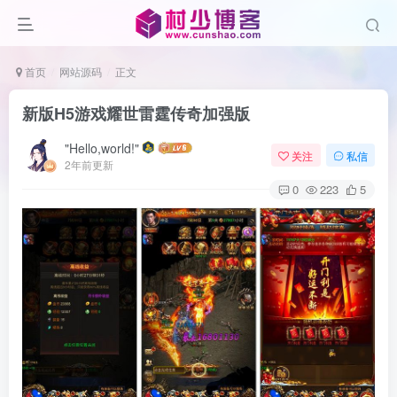
首页
网站源码
正文
新版H5游戏耀世雷霆传奇加强版
"Hello,world!"
关注
私信
2年前更新
0
223
5