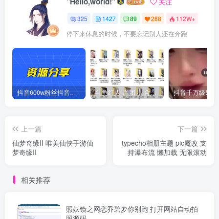
"Hello,world!"
关注
325
1427
89
288
112W+
停下来休息的时候，不要忘记别人还在奔跑
抖音600w粉丝抖音网红痞幼一手资料 877P 500M 含私拍
斗鱼红人 腐团儿 含付费 大尺写真 32套
上一篇
下一篇
仙梦奇缘II 唯美仙侠手游仙
typecho相册主题 pic魔改 支
梦奇缘II
持瀑布流 懒加载 无限滚动
相关推荐
照妖镜之网恋乔碧萝你别跑 打开网站自动拍
照源码