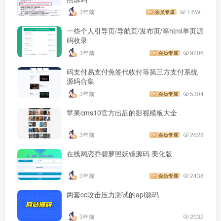
3年前
1.6W+
会员专属
一些个人引导页/导航页/发布页/等html单页源
码收录
3年前
9206
会员专属
码支付易支付免签代收付等第三方支付系统
源码合集
3年前
5304
会员专属
苹果cms10官方出品的影视模板大全
3年前
2628
会员专属
在线网恋乔碧萝照妖镜源码 美化版
3年前
2438
会员专属
两套cc攻击压力测试的api源码
3年前
2032