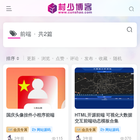
前端
共2篇
排序
更新
浏览
点赞
评论
发布
收藏
随机
国庆头像挂件小程序前端
HTML开源前端 可视化大数据
交互前端动态模板合集
会员专属
网站源码
会员专属
网站源码
3年前
3年前
115
370