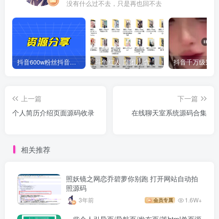
没有什么过不去，只是再也回不去
抖音600w粉丝抖音网红痞幼一手资料 877P 500M 含私拍
斗鱼红人 腐团儿 含付费 大尺写真 32套
上一篇
下一篇
个人简历介绍页面源码收录
在线聊天室系统源码合集
相关推荐
照妖镜之网恋乔碧萝你别跑 打开网站自动拍
照源码
3年前
1.6W+
会员专属
一些个人引导页/导航页/发布页/等html单页源