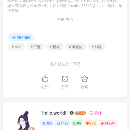
本站所发布的全部内容源于互联网搬运，请在下载后24小时内删除。
如果有侵权之处请第一时间联系我们E-mail：86512@qq.com删除。敬
请谅解!
THE END
网站源码
# html
# 开源
# 模板
# 可视化
# 前端
喜欢就支持一下吧
点赞
9
分享
收藏
"Hello,world!"
关注
325
1427
89
288
112W+