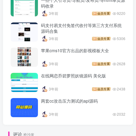
码收录
3年前
9220
会员专属
码支付易支付免签代收付等第三方支付系统
源码合集
3年前
5306
会员专属
苹果cms10官方出品的影视模板大全
3年前
2628
会员专属
在线网恋乔碧萝照妖镜源码 美化版
3年前
2438
会员专属
两套cc攻击压力测试的api源码
3年前
2032
评论
抢沙发