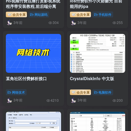
H5视频付费点播打赏影视系统
ios付费软件小火箭砸壳 目前
程序带安装教程,前后端分离
能用的ipa
会员专属
网站源码
会员专属
手机软件
3年前
3年前
304
255
某角社区付费解析接口
CrystalDiskInfo 中文版
网络技术
会员专属
电脑软件
3年前
3年前
4210
200