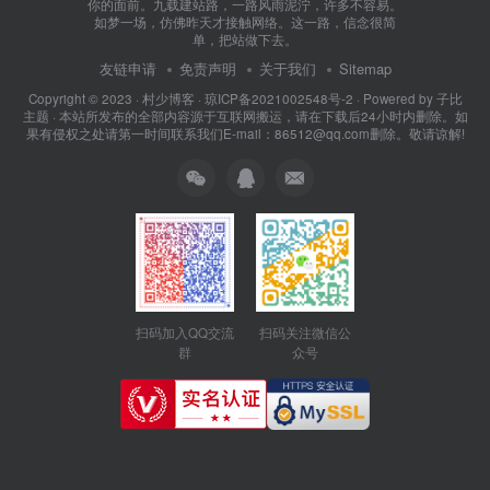
访客致辞
我走了很远的路，吃了很多的苦，才将这村少博客送到
你的面前。九载建站路，一路风雨泥泞，许多不容易。
如梦一场，仿佛昨天才接触网络。这一路，信念很简
单，把站做下去。
友链申请
免责声明
关于我们
Sitemap
Copyright © 2023 ·
村少博客
·
琼ICP备2021002548号-2
· Powered by
子比
主题
· 本站所发布的全部内容源于互联网搬运，请在下载后24小时内删除。如
果有侵权之处请第一时间联系我们E-mail：86512@qq.com删除。敬请谅解!