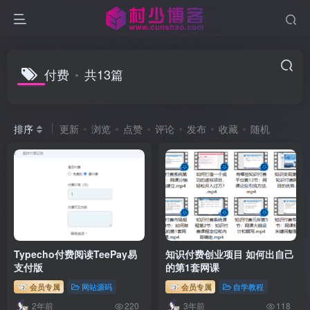
付费
共13篇
排序
更新
浏览
点赞
评论
发布
收藏
随机
Typecho付费阅读TeePay易
知识付费创业项目 如何出自己
支付版
的第1套网课
会员专属
网站源码
会员专属
自学教程
2年前
3年前
220
118