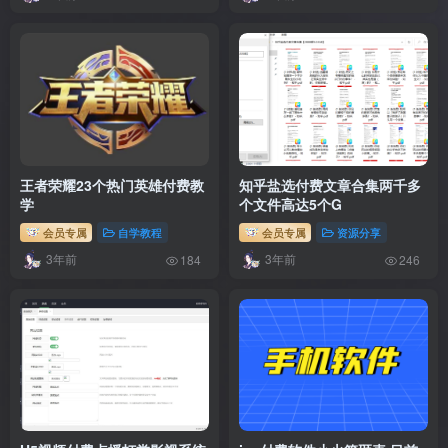
王者荣耀23个热门英雄付费教
知乎盐选付费文章合集两千多
学
个文件高达5个G
会员专属
自学教程
会员专属
资源分享
3年前
3年前
184
246