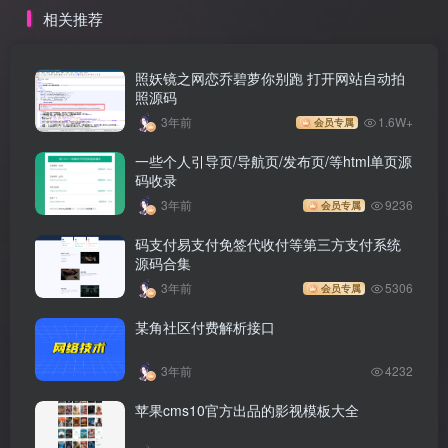
相关推荐
照妖镜之网恋乔碧萝你别跑 打开网站自动拍
照源码
3年前
1.6W+
会员专属
一些个人引导页/导航页/发布页/等html单页源
码收录
3年前
9236
会员专属
码支付易支付免签代收付等第三方支付系统
源码合集
3年前
5306
会员专属
某角社区付费解析接口
3年前
4232
苹果cms10官方出品的影视模板大全