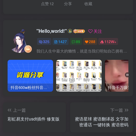
点赞
12
分享
收藏
"Hello,world!"
关注
325
1427
89
288
112W+
我们人生中最大的懒惰，就是当我们明知自己拥有作出选择的能力，却不去主动改变而是放任它的生活态度
抖音600w粉丝抖音网红痞幼一手资料 877P 500M 含私拍
斗鱼红人 腐团儿 含付费 大尺写真 32套
上一篇
下一篇
彩虹易支付usdt插件 修复版
蜜语星球 蜜语翻译器 文字加
密通话 一键转换 蜜语密码