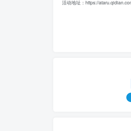
活动地址：https://ataru.qidian.co