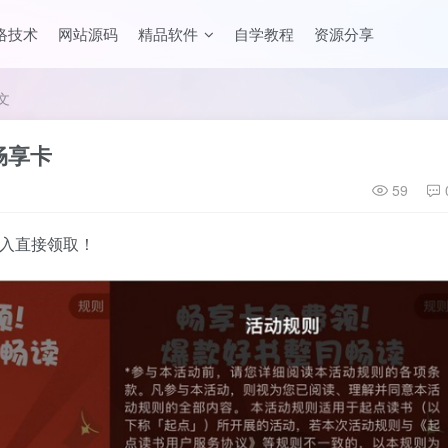
络技术
网站源码
精品软件
自学教程
资源分享
文
畅享卡
59
进入直接领取！