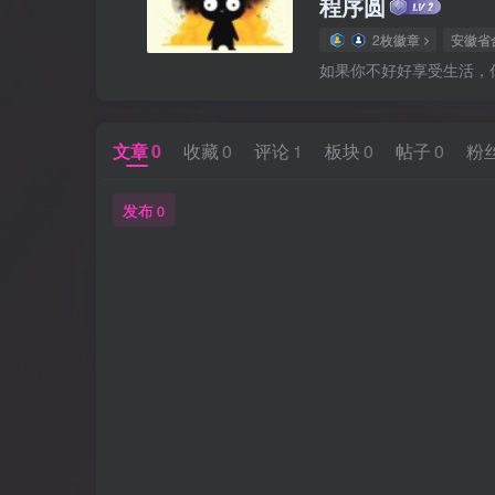
程序圆
2枚徽章
安徽省
如果你不好好享受生活，
文章
0
收藏
0
评论
1
板块
0
帖子
0
粉
发布
0