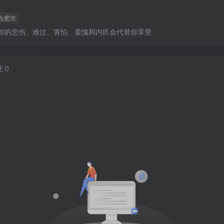
合肥市
你的悲伤、难过、害怕、羞愧和内疚会代替你享受
丝
0