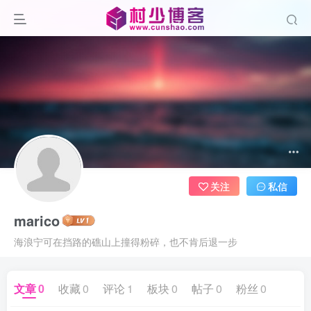
关注
私信
marico
海浪宁可在挡路的礁山上撞得粉碎，也不肯后退一步
文章
0
收藏
0
评论
1
板块
0
帖子
0
粉丝
0