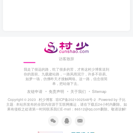
访客致辞
我走了很远的路，吃了很多的苦，才将这村少博客送到
你的面前。九载建站路，一路风雨泥泞，许多不容易。
如梦一场，仿佛昨天才接触网络。这一路，信念很简
单，把站做下去。
友链申请
免责声明
关于我们
Sitemap
Copyright © 2023 ·
村少博客
·
琼ICP备2021002548号-2
· Powered by
子比
主题
· 本站所发布的全部内容源于互联网搬运，请在下载后24小时内删除。如
果有侵权之处请第一时间联系我们E-mail：86512@qq.com删除。敬请谅解!