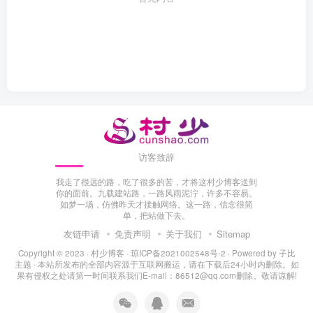
访客致辞
我走了很远的路，吃了很多的苦，才将这村少博客送到
你的面前。九载建站路，一路风雨泥泞，许多不容易。
如梦一场，仿佛昨天才接触网络。这一路，信念很简
单，把站做下去。
友链申请
免责声明
关于我们
Sitemap
Copyright © 2023 ·
村少博客
·
琼ICP备2021002548号-2
· Powered by
子比
主题
· 本站所发布的全部内容源于互联网搬运，请在下载后24小时内删除。如
果有侵权之处请第一时间联系我们E-mail：86512@qq.com删除。敬请谅解!