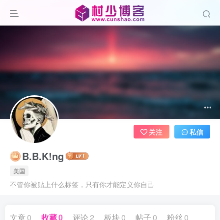
关注
私信
B.B.K!ng
美国
不管你被贴上什么标签，只有你才能定义你自己
文章
0
收藏
0
评论
2
板块
0
帖子
0
粉丝
0